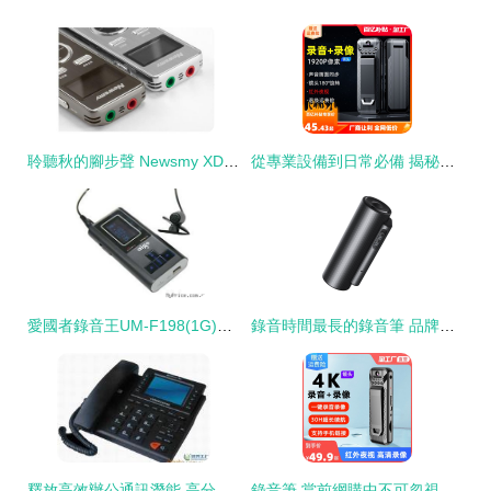
聆聽秋的腳步聲 Newsmy XD66錄音筆的細微世界
從專業設備到日常必備 揭秘當前流行的錄音筆為何火遍網購平臺
愛國者錄音王UM-F198(1G)學習培訓型錄音筆深度評測 性能、價格與用戶反饋一覽
錄音時間最長的錄音筆 品牌推薦、技術秘密與熱帖追蹤
釋放高效辦公通訊潛能 高分貝數位手持錄音終端推介
錄音筆 當前網購中不可忽視的流行產品