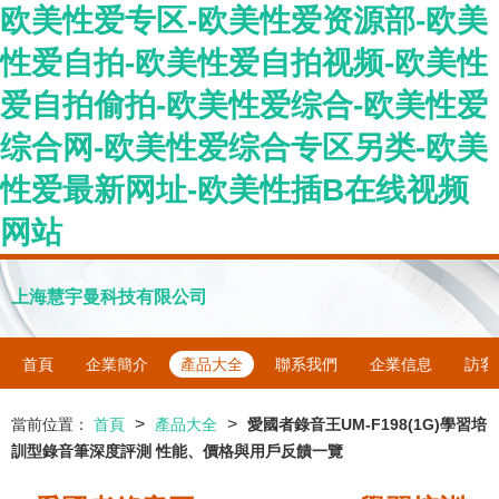
欧美性爱专区-欧美性爱资源部-欧美
性爱自拍-欧美性爱自拍视频-欧美性
爱自拍偷拍-欧美性爱综合-欧美性爱
综合网-欧美性爱综合专区另类-欧美
性爱最新网址-欧美性插B在线视频
网站
上海慧宇曼科技有限公司
首頁
企業簡介
產品大全
聯系我們
企業信息
訪客
>
>
當前位置：
首頁
產品大全
愛國者錄音王UM-F198(1G)學習培
訓型錄音筆深度評測 性能、價格與用戶反饋一覽