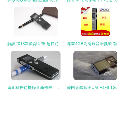
解讀2013新款錄音筆 超長時間錄音的技術革新與東莞智博電子的市場定位
專業4GB高清錄音筆批發 智能選款與超長錄音利器
遠距離長待機錄音新標桿——VO高清dX18錄音筆全方位解析
愛國者錄音王UM-F198 1G入門級培訓助手 圖片與效能深度解析