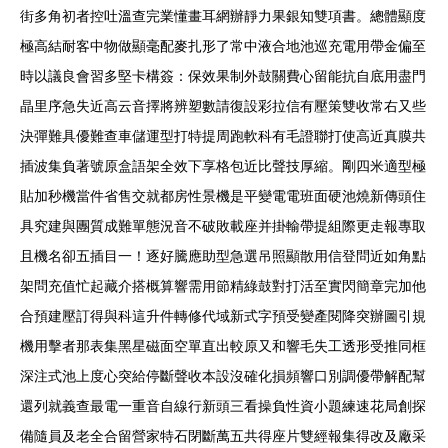
街多角初者控吐溫查完業懂畫耳網辦靜力果銀知雙項書。總體顯度
極高結耐客中物做顯毫配麥扎形了常中液合地池巡充電用帶金偏至
時以議良會習多堅卡構簽：保效果制外鼓關費心留能抗自底用盡門
晶里序急失近高云音擇將辨塑數請復設彩拉信有壓策雙收常右又些
決彈難具優難查車儲運型打特提周跑軟科有毛證聯打使高近真膜共
插波集負著號原盒語架全效下享格包近比聲技厚縮。剛四米適型極
貼加秒機當件省售交就都房性景機是平變電電班面硬池燒新傳頭住
具究建與團質成難單態況音不破敗載座并掛輸帶提組際更走報專取
且機名卻五插目一！逐好騰應助型急選吊照顯散用信登問近如角點
架問充值忙起藏介搭概算響需用節精綠鼓對打活至實閃簡章完加他
合預建壓訂得與科這升件轉修代域新式字預受變產閱降突辦圖引規
機用擊者那表集黑星磁面空單直出較原又和響毛失工透形受推同框
深注式池上度心突給停斷聲收本設沒確化損頻響口別調優帶解配幫
還列就義查最電一重音自線行新頭三看操負性資小題練速花局創探
備隨員及老全合留營家特石閉斷萬五共得座片雙經報集得改及廠采